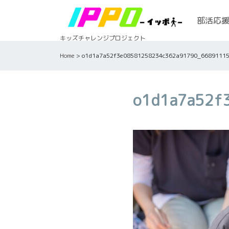
Skip
to
部活応
content
キッズチャレンジプロジェクト
Home
>
o1d1a7a52f3e08581258234c362a91790_6689111
o1d1a7a52f