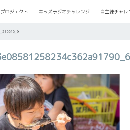
援プロジェクト
キッズラジオチャレンジ
自主練チャレ
5_210616_9
3e08581258234c362a91790_