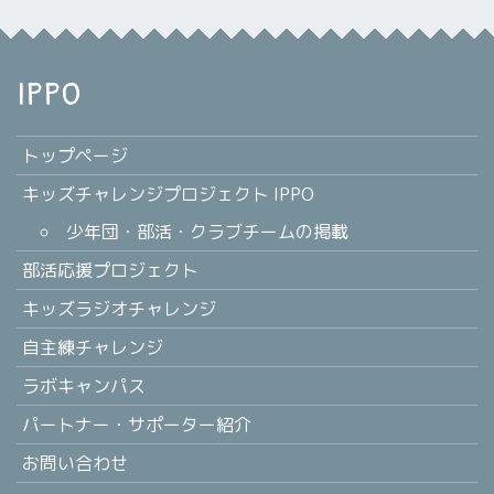
IPPO
トップページ
キッズチャレンジプロジェクト IPPO
少年団・部活・クラブチームの掲載
部活応援プロジェクト
キッズラジオチャレンジ
自主練チャレンジ
ラボキャンパス
パートナー・サポーター紹介
お問い合わせ