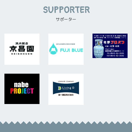
SUPPORTER
サポーター