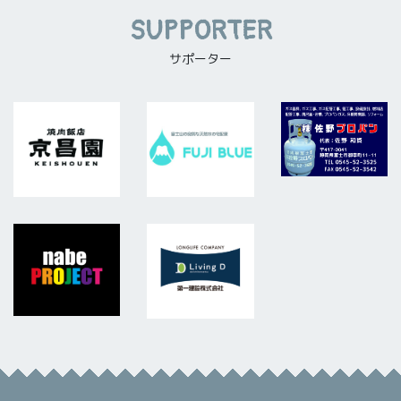
SUPPORTER
サポーター