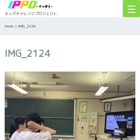
Skip
to
キッズチャレンジプロジェクト
content
Home
>
IMG_2124
IMG_2124