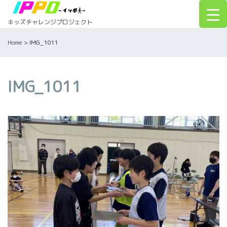
Skip
to
キッズチャレンジプロジェクト
content
Home
>
IMG_1011
IMG_1011