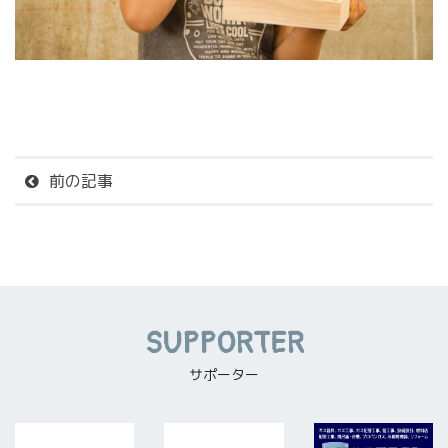
前の記事
SUPPORTER
サポーター