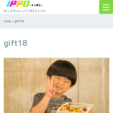
Skip
to
キッズチャレンジプロジェクト
content
Home
>
gift18
gift18