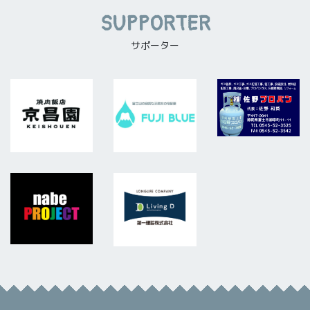
SUPPORTER
サポーター