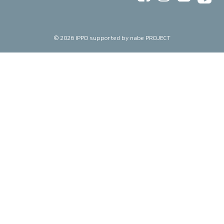
© 2026
IPPO
supported by nabe PROJECT