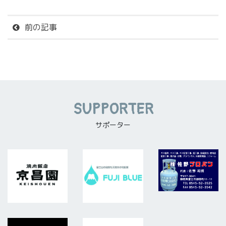
前の記事
SUPPORTER
サポーター