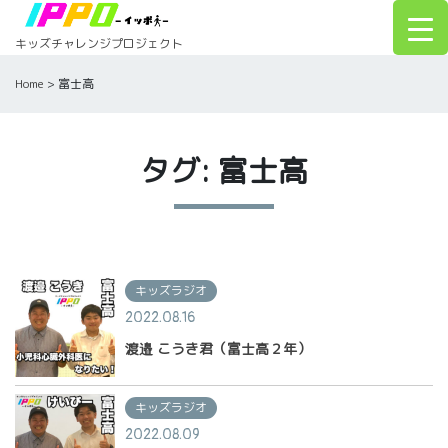
Skip
to
キッズチャレンジプロジェクト
content
Home
>
富士高
タグ: 富士高
キッズラジオ
2022.08.16
渡邉 こうき君（富士高２年）
キッズラジオ
2022.08.09