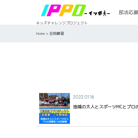
Skip
to
部活応
content
キッズチャレンジプロジェクト
Home
>
合同練習
2022.01.16
地域の大人とスポーツMCとプロ