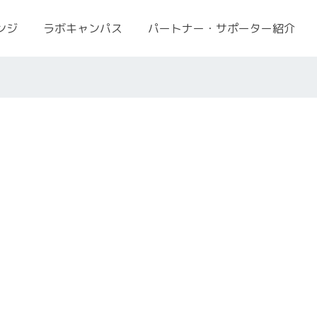
ンジ
ラボキャンパス
パートナー・サポーター紹介