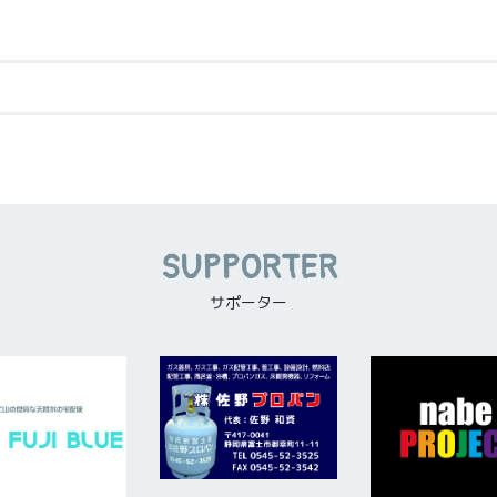
SUPPORTER
サポーター