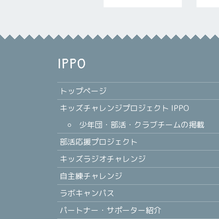
IPPO
トップページ
キッズチャレンジプロジェクト IPPO
少年団・部活・クラブチームの掲載
部活応援プロジェクト
キッズラジオチャレンジ
自主練チャレンジ
ラボキャンパス
パートナー・サポーター紹介