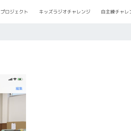
援プロジェクト
キッズラジオチャレンジ
自主練チャレ