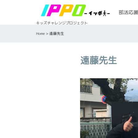
Skip
to
部活応
content
キッズチャレンジプロジェクト
Home
>
遠藤先生
遠藤先生